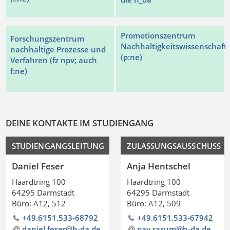
Promotionszentrum
Forschungszentrum
Nachhaltigkeitswissenschaft
nachhaltige Prozesse und
(p:ne)
Verfahren (fz npv; auch
f:ne)
DEINE KONTAKTE IM STUDIENGANG
STUDIENGANGSLEITUNG
ZULASSUNGSAUSSCHUSS
Daniel Feser
Anja Hentschel
Haardtring 100
Haardtring 100
64295 Darmstadt
64295 Darmstadt
Büro: A12, 512
Büro: A12, 509
+49.6151.533-68792
+49.6151.533-67942
daniel.feser@h-da
.
de
pav.rasum@h-da.de